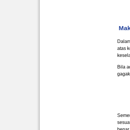
Mak
Dalam
atas 
kesel
Bila a
gagak
Semen
sesua
benar 