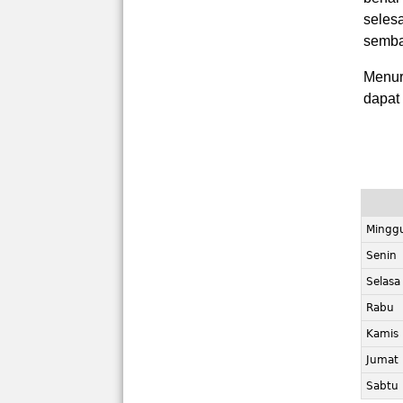
seles
semba
Menur
dapat 
Mingg
Senin
Selasa
Rabu
Kamis
Jumat
Sabtu