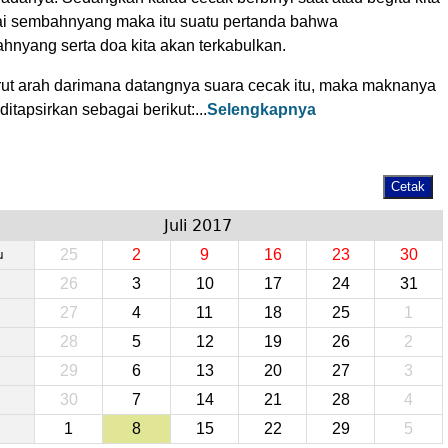
ai sembahnyang maka itu suatu pertanda bahwa
hnyang serta doa kita akan terkabulkan.
ut arah darimana datangnya suara cecak itu, maka maknanya
ditapsirkan sebagai berikut:...
Selengkapnya
Juli 2017
25
2
9
16
23
30
u
26
3
10
17
24
31
27
4
11
18
25
1
28
5
12
19
26
2
29
6
13
20
27
3
30
7
14
21
28
4
1
8
15
22
29
5