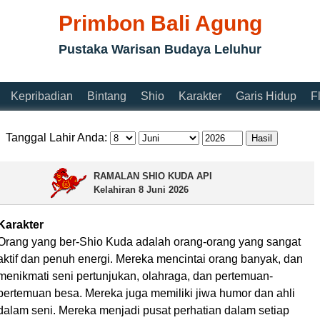
Primbon Bali Agung
Pustaka Warisan Budaya Leluhur
Kepribadian
Bintang
Shio
Karakter
Garis Hidup
F
Tanggal Lahir Anda:
RAMALAN SHIO KUDA API
Kelahiran
8 Juni 2026
Karakter
Orang yang ber-Shio Kuda adalah orang-orang yang sangat
aktif dan penuh energi. Mereka mencintai orang banyak, dan
menikmati seni pertunjukan, olahraga, dan pertemuan-
pertemuan besa. Mereka juga memiliki jiwa humor dan ahli
dalam seni. Mereka menjadi pusat perhatian dalam setiap