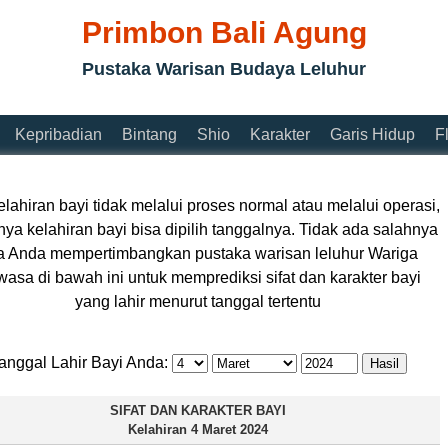
Primbon Bali Agung
Pustaka Warisan Budaya Leluhur
Kepribadian
Bintang
Shio
Karakter
Garis Hidup
F
elahiran bayi tidak melalui proses normal atau melalui operasi,
nya kelahiran bayi bisa dipilih tanggalnya. Tidak ada salahnya
la Anda mempertimbangkan pustaka warisan leluhur Wariga
asa di bawah ini untuk memprediksi sifat dan karakter bayi
yang lahir menurut tanggal tertentu
anggal Lahir Bayi Anda:
SIFAT DAN KARAKTER BAYI
Kelahiran
4 Maret 2024