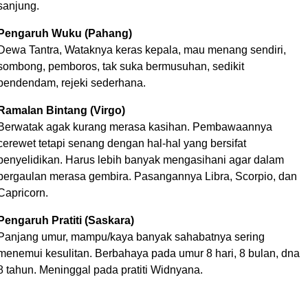
sanjung.
Pengaruh Wuku (Pahang)
Dewa Tantra, Wataknya keras kepala, mau menang sendiri,
sombong, pemboros, tak suka bermusuhan, sedikit
pendendam, rejeki sederhana.
Ramalan Bintang (Virgo)
Berwatak agak kurang merasa kasihan. Pembawaannya
cerewet tetapi senang dengan hal-hal yang bersifat
penyelidikan. Harus lebih banyak mengasihani agar dalam
pergaulan merasa gembira. Pasangannya Libra, Scorpio, dan
Capricorn.
Pengaruh Pratiti (Saskara)
Panjang umur, mampu/kaya banyak sahabatnya sering
menemui kesulitan. Berbahaya pada umur 8 hari, 8 bulan, dna
8 tahun. Meninggal pada pratiti Widnyana.