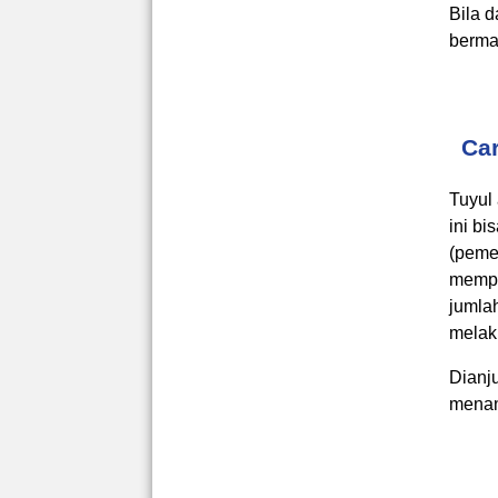
Bila 
berma
Ca
Tuyul
ini bi
(peme
mempu
jumlah
melak
Dianj
menan