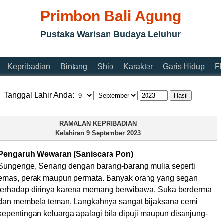
Primbon Bali Agung
Pustaka Warisan Budaya Leluhur
Kepribadian
Bintang
Shio
Karakter
Garis Hidup
F
Tanggal Lahir Anda:
RAMALAN KEPRIBADIAN
Kelahiran
9 September 2023
Pengaruh Wewaran (Saniscara Pon)
Sungenge, Senang dengan barang-barang mulia seperti
emas, perak maupun permata. Banyak orang yang segan
terhadap dirinya karena memang berwibawa. Suka berderma
dan membela teman. Langkahnya sangat bijaksana demi
kepentingan keluarga apalagi bila dipuji maupun disanjung-