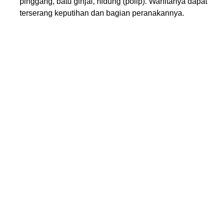
pinggang, batu ginjal, hidung (polip). Wanitanya dapat
terserang keputihan dan bagian peranakannya.