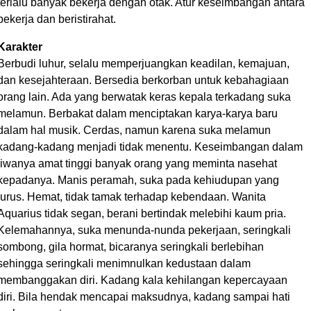
terlalu banyak bekerja dengan otak. Atur keseimbangan antara
bekerja dan beristirahat.
Karakter
Berbudi luhur, selalu memperjuangkan keadilan, kemajuan,
dan kesejahteraan. Bersedia berkorban untuk kebahagiaan
orang lain. Ada yang berwatak keras kepala terkadang suka
melamun. Berbakat dalam menciptakan karya-karya baru
dalam hal musik. Cerdas, namun karena suka melamun
kadang-kadang menjadi tidak menentu. Keseimbangan dalam
jiwanya amat tinggi banyak orang yang meminta nasehat
kepadanya. Manis peramah, suka pada kehiudupan yang
lurus. Hemat, tidak tamak terhadap kebendaan. Wanita
Aquarius tidak segan, berani bertindak melebihi kaum pria.
Kelemahannya, suka menunda-nunda pekerjaan, seringkali
sombong, gila hormat, bicaranya seringkali berlebihan
sehingga seringkali menimnulkan kedustaan dalam
membanggakan diri. Kadang kala kehilangan kepercayaan
diri. Bila hendak mencapai maksudnya, kadang sampai hati