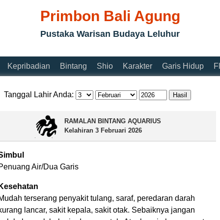
Primbon Bali Agung
Pustaka Warisan Budaya Leluhur
Kepribadian
Bintang
Shio
Karakter
Garis Hidup
F
Tanggal Lahir Anda:
RAMALAN BINTANG AQUARIUS
Kelahiran
3 Februari 2026
Simbul
Penuang Air/Dua Garis
Kesehatan
Mudah terserang penyakit tulang, saraf, peredaran darah
kurang lancar, sakit kepala, sakit otak. Sebaiknya jangan