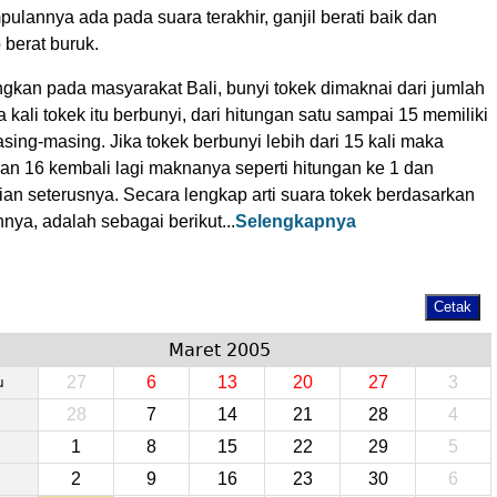
ulannya ada pada suara terakhir, ganjil berati baik dan
 berat buruk.
gkan pada masyarakat Bali, bunyi tokek dimaknai dari jumlah
 kali tokek itu berbunyi, dari hitungan satu sampai 15 memiliki
asing-masing. Jika tokek berbunyi lebih dari 15 kali maka
gan 16 kembali lagi maknanya seperti hitungan ke 1 dan
ian seterusnya. Secara lengkap arti suara tokek berdasarkan
nya, adalah sebagai berikut...
Selengkapnya
Maret 2005
27
6
13
20
27
3
u
28
7
14
21
28
4
1
8
15
22
29
5
2
9
16
23
30
6