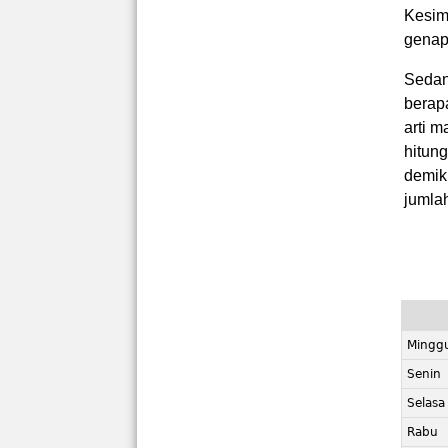
Kesimp
genap
Sedan
berapa
arti m
hitun
demik
jumlah
Mingg
Senin
Selasa
Rabu