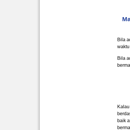
Ma
Bila 
waktu
Bila 
berma
Kalau
berda
baik a
bermak