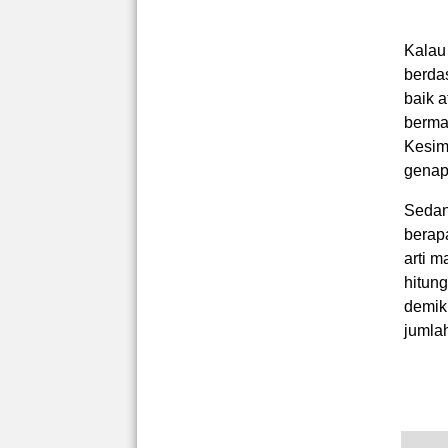
Kalau
berda
baik a
bermak
Kesimp
genap
Sedan
berapa
arti m
hitun
demik
jumlah