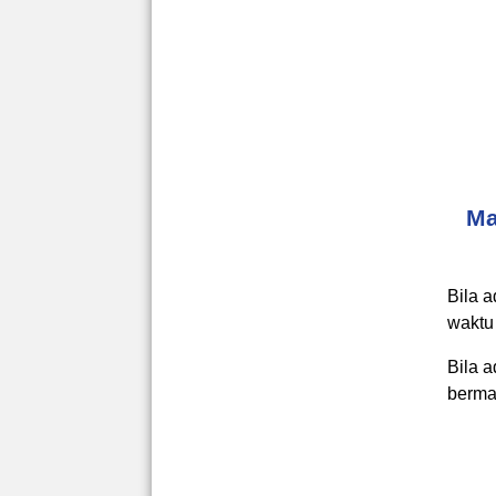
Ma
Bila 
waktu
Bila 
berma