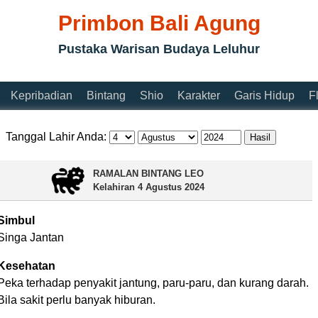
Primbon Bali Agung
Pustaka Warisan Budaya Leluhur
Kepribadian
Bintang
Shio
Karakter
Garis Hidup
F
Tanggal Lahir Anda:
RAMALAN BINTANG LEO
Kelahiran
4 Agustus 2024
Simbul
Singa Jantan
Kesehatan
Peka terhadap penyakit jantung, paru-paru, dan kurang darah.
Bila sakit perlu banyak hiburan.