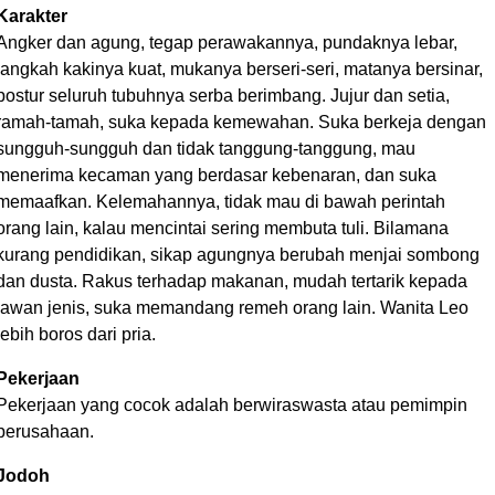
Karakter
Angker dan agung, tegap perawakannya, pundaknya lebar,
langkah kakinya kuat, mukanya berseri-seri, matanya bersinar,
postur seluruh tubuhnya serba berimbang. Jujur dan setia,
ramah-tamah, suka kepada kemewahan. Suka berkeja dengan
sungguh-sungguh dan tidak tanggung-tanggung, mau
menerima kecaman yang berdasar kebenaran, dan suka
memaafkan. Kelemahannya, tidak mau di bawah perintah
orang lain, kalau mencintai sering membuta tuli. Bilamana
kurang pendidikan, sikap agungnya berubah menjai sombong
dan dusta. Rakus terhadap makanan, mudah tertarik kepada
lawan jenis, suka memandang remeh orang lain. Wanita Leo
lebih boros dari pria.
Pekerjaan
Pekerjaan yang cocok adalah berwiraswasta atau pemimpin
perusahaan.
Jodoh