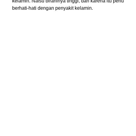
kelamin. Nafsu birahinya tinggi, dan karena itu perlu
berhati-hati dengan penyakit kelamin.