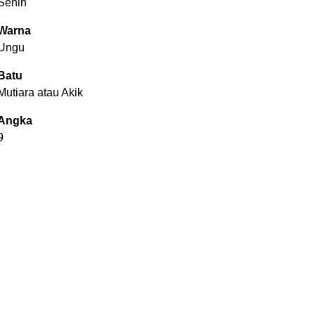
Senin
Warna
Ungu
Batu
Mutiara atau Akik
Angka
9