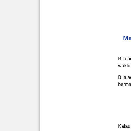
Ma
Bila 
waktu
Bila 
berma
Kalau