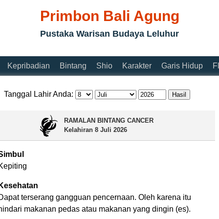
Primbon Bali Agung
Pustaka Warisan Budaya Leluhur
Kepribadian
Bintang
Shio
Karakter
Garis Hidup
F
Tanggal Lahir Anda:
RAMALAN BINTANG CANCER
Kelahiran
8 Juli 2026
Simbul
Kepiting
Kesehatan
Dapat terserang gangguan pencernaan. Oleh karena itu
hindari makanan pedas atau makanan yang dingin (es).