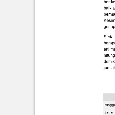
berda
baik a
bermak
Kesimp
genap
Sedan
berapa
arti m
hitun
demik
jumlah
Mingg
Senin