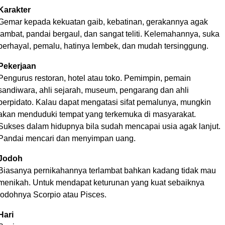
Karakter
Gemar kepada kekuatan gaib, kebatinan, gerakannya agak
lambat, pandai bergaul, dan sangat teliti. Kelemahannya, suka
berhayal, pemalu, hatinya lembek, dan mudah tersinggung.
Pekerjaan
Pengurus restoran, hotel atau toko. Pemimpin, pemain
sandiwara, ahli sejarah, museum, pengarang dan ahli
berpidato. Kalau dapat mengatasi sifat pemalunya, mungkin
akan menduduki tempat yang terkemuka di masyarakat.
Sukses dalam hidupnya bila sudah mencapai usia agak lanjut.
Pandai mencari dan menyimpan uang.
Jodoh
Biasanya pernikahannya terlambat bahkan kadang tidak mau
menikah. Untuk mendapat keturunan yang kuat sebaiknya
jodohnya Scorpio atau Pisces.
Hari