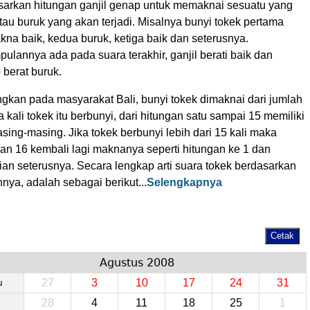
sarkan hitungan ganjil genap untuk memaknai sesuatu yang
tau buruk yang akan terjadi. Misalnya bunyi tokek pertama
na baik, kedua buruk, ketiga baik dan seterusnya.
ulannya ada pada suara terakhir, ganjil berati baik dan
 berat buruk.
gkan pada masyarakat Bali, bunyi tokek dimaknai dari jumlah
 kali tokek itu berbunyi, dari hitungan satu sampai 15 memiliki
asing-masing. Jika tokek berbunyi lebih dari 15 kali maka
gan 16 kembali lagi maknanya seperti hitungan ke 1 dan
ian seterusnya. Secara lengkap arti suara tokek berdasarkan
nya, adalah sebagai berikut...
Selengkapnya
Agustus 2008
27
3
10
17
24
31
u
28
4
11
18
25
1