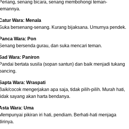
Periang, senang bicara, senang membohongi teman-
temannya.
Catur Wara: Menala
Suka bersenang-senang. Kurang bijaksana. Umurnya pendek.
Panca Wara: Pon
Senang bersenda gurau, dan suka mencari teman.
Sad Wara: Paniron
Pandai bertata susila (sopan santun) dan baik menjadi tukang
pancing.
Sapta Wara: Wraspati
Baik/cocok mengerjakan apa saja, tidak pilih-pilih. Murah hati,
tidak sayang akan harta bendanya.
Asta Wara: Uma
Mempunyai pikiran iri hati, pendiam. Berhati-hati menjaga
dirinya.