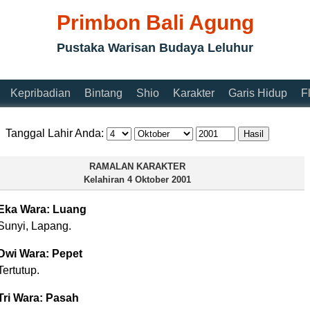
Primbon Bali Agung
Pustaka Warisan Budaya Leluhur
Kepribadian
Bintang
Shio
Karakter
Garis Hidup
F
Tanggal Lahir Anda:
RAMALAN KARAKTER
Kelahiran
4 Oktober 2001
Eka Wara: Luang
Sunyi, Lapang.
Dwi Wara: Pepet
Tertutup.
Tri Wara: Pasah