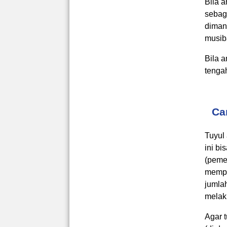
Bila 
sebag
dimana
musib
Bila 
tenga
Ca
Tuyul
ini bi
(peme
mempu
jumlah
melak
Agar 