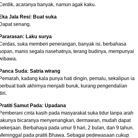
Cerdik, acaranya banyak, namun agak kaku.
Eka Jala Resi: Buat suka
Dapat senang.
Pararasan: Laku surya
Cerdas, suka memberi penerangan, banyak isi, berbahasa
sopan, manis segala nasehatnya, terang budinya, mempunyai
wibawa.
Panca Suda: Satria wirang
Pemarah, kadang kala punya hati dingin, pemalu, sekalipun ia
berbuat baik akhirnya menjadi buruk, kurang pengendalian
diri.
Pratiti Samut Pada: Upadana
Pemberani cinta kasih pada masyarakat suka tidur tanpa arah
lakunya bicaranya menyenangkan, dermawan, mudah dapat
pekerjaan. Berbahaya pada umur 9 hari, 2 bulan, dan 9 tahun.
Meninggal pada pratiti Bhawa. Sebagai pedewasaan cukup