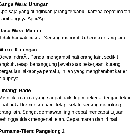
Sanga Wara: Urungan
Apa saja yang diinginkan jarang terkabul, karena cepat marah.
Lambangnya Agni/Api.
Dasa Wara: Manuh
Tidak banyak bicara. Senang menuruti kehendak orang lain.
Wuku: Kuningan
Dewa IndraÂ , Pandai mengambil hati orang lain, sedikit
angkuh, tetapi bertanggung jawab atas pekerjaan, kurang
pergaulan, sikapnya pemalu, inilah yang menghambat karier
hidupnya.
Lintang: Bade
Memiliki cita-cita yang sangat baik. Ingin bekerja dengan tekun
buat bekal kemudian hari. Tetapi selalu senang menolong
orang lain. Sangat dermawan, ingin cepat mencapai tujuan
sehingga tidak mengenal lelah. Cepat marah dan iri hati.
Purnama-Tilem: Pangelong 2