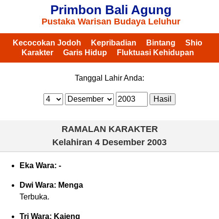
Primbon Bali Agung
Pustaka Warisan Budaya Leluhur
Kecocokan Jodoh
Kepribadian
Bintang
Shio
Karakter
Garis Hidup
Fluktuasi Kehidupan
Tanggal Lahir Anda:
RAMALAN KARAKTER
Kelahiran
4 Desember 2003
Eka Wara: -
Dwi Wara: Menga
Terbuka.
Tri Wara: Kajeng