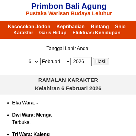
Primbon Bali Agung
Pustaka Warisan Budaya Leluhur
Kecocokan Jodoh
Kepribadian
Bintang
Shio
Karakter
Garis Hidup
Fluktuasi Kehidupan
Tanggal Lahir Anda:
RAMALAN KARAKTER
Kelahiran
6 Februari 2026
Eka Wara: -
Dwi Wara: Menga
Terbuka.
Tri Wara: Kajeng