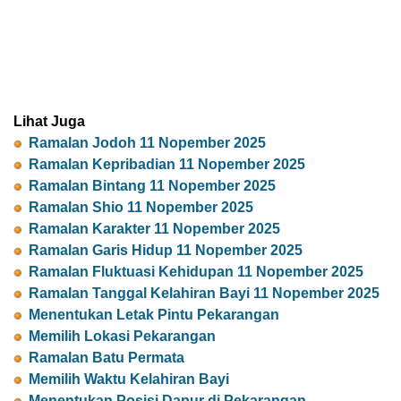
Lihat Juga
Ramalan Jodoh 11 Nopember 2025
Ramalan Kepribadian 11 Nopember 2025
Ramalan Bintang 11 Nopember 2025
Ramalan Shio 11 Nopember 2025
Ramalan Karakter 11 Nopember 2025
Ramalan Garis Hidup 11 Nopember 2025
Ramalan Fluktuasi Kehidupan 11 Nopember 2025
Ramalan Tanggal Kelahiran Bayi 11 Nopember 2025
Menentukan Letak Pintu Pekarangan
Memilih Lokasi Pekarangan
Ramalan Batu Permata
Memilih Waktu Kelahiran Bayi
Menentukan Posisi Dapur di Pekarangan