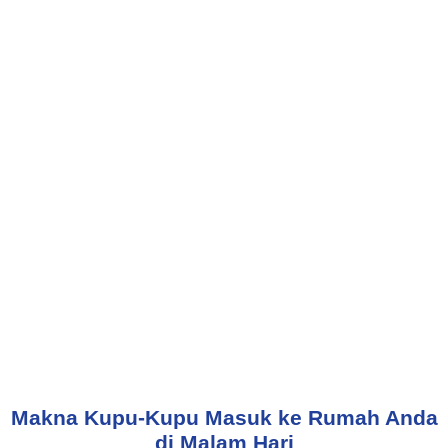
Makna Kupu-Kupu Masuk ke Rumah Anda
di Malam Hari