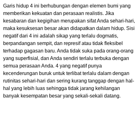
Garis hidup 4 ini berhubungan dengan elemen bumi yang
memberikan kekuatan dan perasaan realistis. Jika
kesabaran dan kegigihan merupakan sifat Anda sehari-hari,
maka kesuksesan besar akan didapatkan dalam hidup. Sisi
negatif dari 4 ini adalah sikap yang terlalu dogmatis,
berpandangan sempit, dan represif atau tidak fleksibel
terhadap gagasan baru. Anda tidak suka pada orang-orang
yang superfisial, dan Anda sendiri terlalu terbuka dengan
semua perasaan Anda. 4 yang negatif punya
kecenderungan buruk untuk terlibat terlalu dalam dengan
rutinitas sehari-hari dan sering kurang tanggap dengan hal-
hal yang lebih luas sehingga tidak jarang kehilangan
banyak kesempatan besar yang sekali-sekali datang.