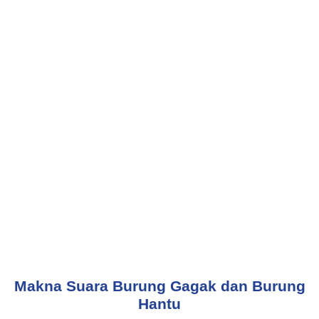
Makna Suara Burung Gagak dan Burung
Hantu