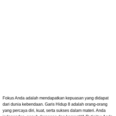
Fokus Anda adalah mendapatkan kepuasan yang didapat
dari dunia kebendaan. Garis Hidup 8 adalah orang-orang
yang percaya diri, kuat, serta sukses dalam materi. Anda