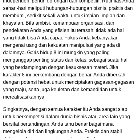
independen, penuh dorongan dan kompetitif. Rutinitas Anda
sehari-hari meliputi hubungan-hubungan bisnis, praktis dan
membumi, sedikit sekali waktu untuk impian-impian dan
khayalan. Bila ambisi, kemampuan organisasi, dan
pendekatan Anda yang efisien itu terasah, tidak ada hal
yang tidak bisa Anda capai. Fokus Anda kebanyakan
mengenai uang dan kekuatan manipulasi yang ada di
dalamnya. Garis hidup 8 ini mungkin yang paling
menganggap penting status dan kelas, sebagai suatu hal
yang berdampingan dengan kesuksesan materi. Jika
karakter 8 ini berkembang dengan benar, Anda diberkahi
dengan potensi hebat untuk menciptakan gagasan-gagasan
yang maju, serta juga keuletan dan kemandirian untuk
merealisasikannya.
Singkatnya, dengan semua karakter itu Anda sangat siap
untuk berkompetisi dalam dunia bisnis atau area lain yang
bersifat pertandingan. Anda tahu benar bagaimana
mengelola diri dan lingkungan Anda. Praktis dan stabil