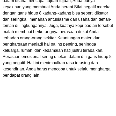
dalam usaha mencapai tujuan-tujuan, Anda punya
keyakinan yang membuat Anda berani Sifat negatif mereka
dengan garis hidup 8 kadang-kadang bisa seperti diktator
dan seringkali menahan antusiasme dan usaha dari teman-
teman di lingkungannya. Juga, kuatnya kepribadian tersebut
malah membuat berkurangnya perasaan dekat Anda
terhadap orang-orang sekitar. Keuntungan materi dan
penghargaan menjadi hal paling penting, sehingga
keluarga, rumah, dan kedamaian hati justru terabaikan.
Perasaan emosional sering ditekan dalam diri garis hidup 8
yang negatif. Hal ini menimbulkan rasa terasing dan
kesendirian. Anda harus mencoba untuk selalu menghargai
pendapat orang lain.