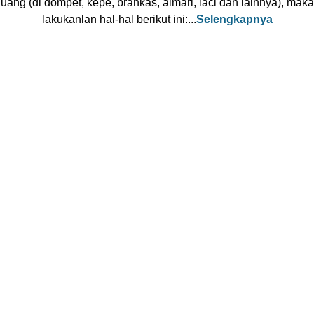
uang (di dompet, kepe, brankas, almari, laci dan lainnya), maka
lakukanlan hal-hal berikut ini:...
Selengkapnya