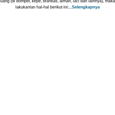
uang (di dompet, kepe, brankas, almari, laci dan lainnya), maka
lakukanlan hal-hal berikut ini:...
Selengkapnya