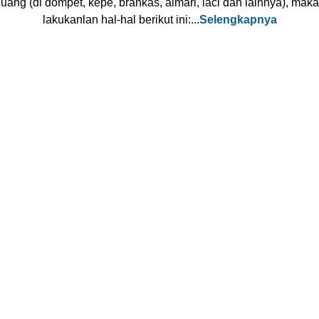
uang (di dompet, kepe, brankas, almari, laci dan lainnya), maka
lakukanlan hal-hal berikut ini:...
Selengkapnya