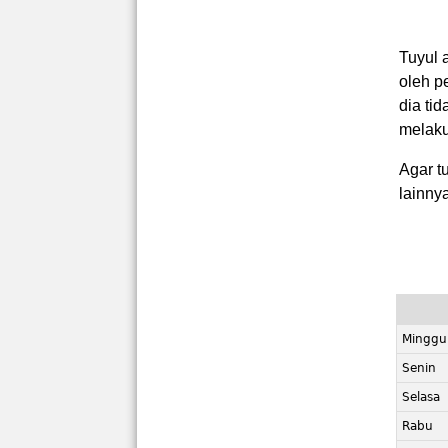
Tuyul 
oleh p
dia ti
melaku
Agar t
lainnya
Minggu
Senin
Selasa
Rabu