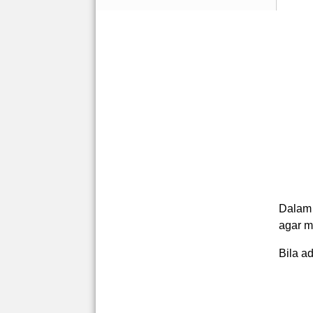
Dalam 
agar m
Bila a