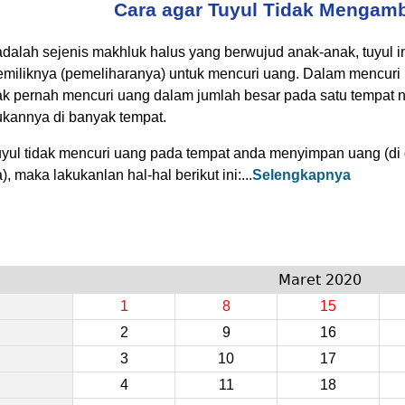
Cara agar Tuyul Tidak Mengam
adalah sejenis makhluk halus yang berwujud anak-anak, tuyul i
emiliknya (pemeliharanya) untuk mencuri uang. Dalam mencuri 
dak pernah mencuri uang dalam jumlah besar pada satu tempat n
kannya di banyak tempat.
uyul tidak mencuri uang pada tempat anda menyimpan uang (di d
), maka lakukanlan hal-hal berikut ini:...
Selengkapnya
Maret 2020
1
8
15
2
9
16
3
10
17
4
11
18