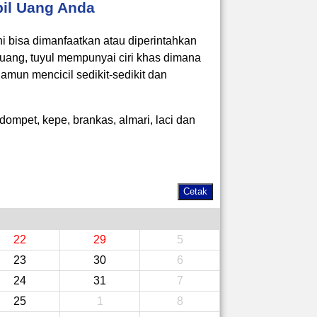
bil Uang Anda
ni bisa dimanfaatkan atau diperintahkan
uang, tuyul mempunyai ciri khas dimana
amun mencicil sedikit-sedikit dan
ompet, kepe, brankas, almari, laci dan
22
29
5
23
30
6
24
31
7
25
1
8