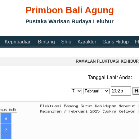
Primbon Bali Agung
Pustaka Warisan Budaya Leluhur
Kepribadian
Bintang
Shio
Karakter
Garis Hidup
F
RAMALAN FLUKTUASI KEHIDUP
Tanggal Lahir Anda: